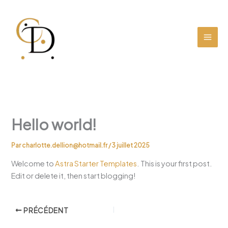
Aller
au
contenu
Hello world!
Par
charlotte.dellion@hotmail.fr
/
3 juillet 2025
Welcome to
Astra Starter Templates
. This is your first post.
Edit or delete it, then start blogging!
PRÉCÉDENT